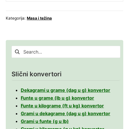
Kategorija:
Masa i težina
Pretraga
za:
Slični konvertori
Dekagrami u grame (dag u g) konvertor
Funte u grame (lb u g) konvertor
Funte u kilograme (ft u kg) konvertor
Grami u dekagrame (dag u g) konvertor
Grami u funte (g u lb)