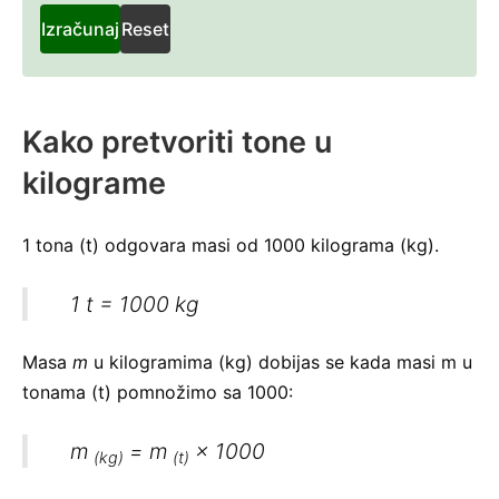
kilo
Izračunaj
Reset
Kako pretvoriti tone u
kilograme
1 tona (t) odgovara masi od 1000 kilograma (kg).
1 t = 1000 kg
Masa
m
u kilogramima (kg) dobijas se kada masi m u
tonama (t) pomnožimo sa 1000:
m
=
m
× 1000
(kg)
(t)