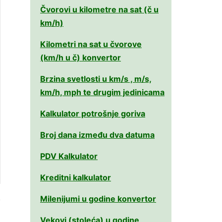
Čvorovi u kilometre na sat (č u
km/h)
Kilometri na sat u čvorove
(km/h u č) konvertor
Brzina svetlosti u km/s , m/s,
km/h, mph te drugim jedinicama
Kalkulator potrošnje goriva
Broj dana između dva datuma
PDV Kalkulator
Kreditni kalkulator
Milenijumi u godine konvertor
Vekovi (stoleća) u godine