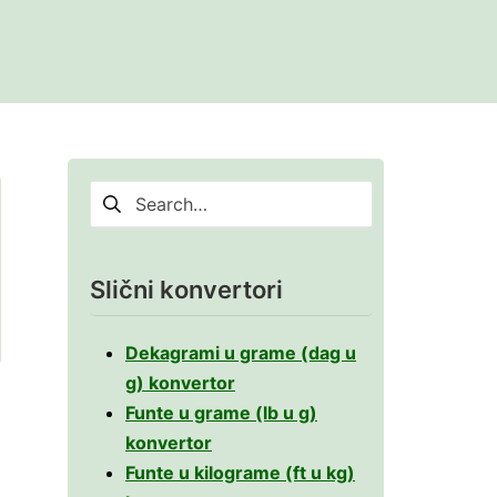
Pretraga
za:
Slični konvertori
Dekagrami u grame (dag u
g) konvertor
Funte u grame (lb u g)
konvertor
Funte u kilograme (ft u kg)