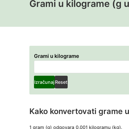
Grami u kilograme (g u
Grami u kilograme
Grami
u
kilograme
Izračunaj
Reset
Kako konvertovati grame u
1 gram (g) odgovara 0,001 kilogramu (kg).