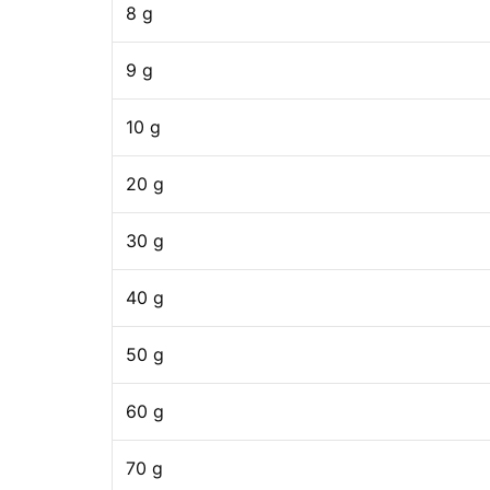
8 g
9 g
10 g
20 g
30 g
40 g
50 g
60 g
70 g