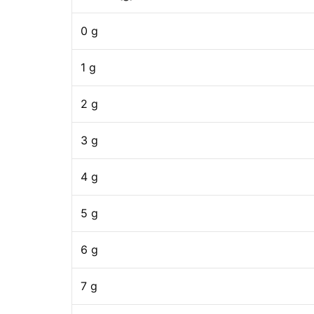
0 g
1 g
2 g
3 g
4 g
5 g
6 g
7 g