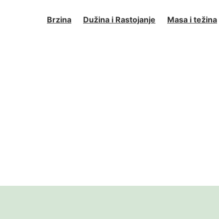
Brzina
Dužina i Rastojanje
Masa i težina