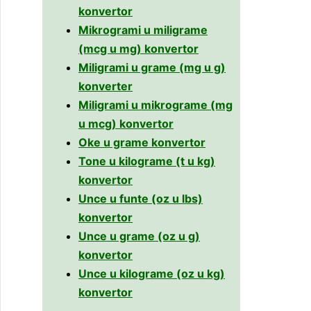
konvertor
Mikrogrami u miligrame
(mcg u mg) konvertor
Miligrami u grame (mg u g)
konverter
Miligrami u mikrograme (mg
u mcg) konvertor
Oke u grame konvertor
Tone u kilograme (t u kg)
konvertor
Unce u funte (oz u lbs)
konvertor
Unce u grame (oz u g)
konvertor
Unce u kilograme (oz u kg)
konvertor