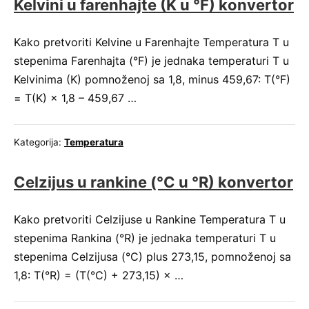
Kelvini u farenhajte (K u °F) konvertor
Kako pretvoriti Kelvine u Farenhajte Temperatura T u
stepenima Farenhajta (°F) je jednaka temperaturi T u
Kelvinima (K) pomnoženoj sa 1,8, minus 459,67: T(°F)
= T(K) × 1,8 – 459,67 …
Kategorija:
Temperatura
Celzijus u rankine (°C u °R) konvertor
Kako pretvoriti Celzijuse u Rankine Temperatura T u
stepenima Rankina (°R) je jednaka temperaturi T u
stepenima Celzijusa (°C) plus 273,15, pomnoženoj sa
1,8: T(°R) = (T(°C) + 273,15) × …