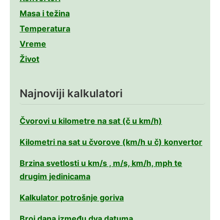
Masa i težina
Temperatura
Vreme
Život
Najnoviji kalkulatori
Čvorovi u kilometre na sat (č u km/h)
Kilometri na sat u čvorove (km/h u č) konvertor
Brzina svetlosti u km/s , m/s, km/h, mph te
drugim jedinicama
Kalkulator potrošnje goriva
Broj dana između dva datuma