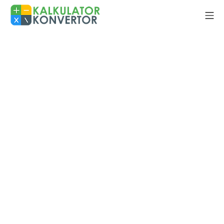
Skip
Mo
to
Kalkulator Konvertor
content