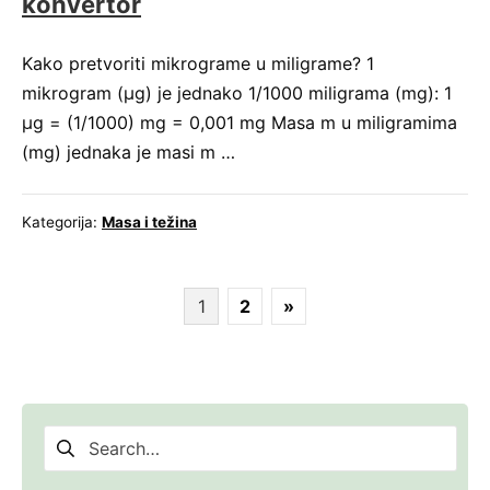
konvertor
Kako pretvoriti mikrograme u miligrame? 1
mikrogram (μg) je jednako 1/1000 miligrama (mg): 1
μg = (1/1000) mg = 0,001 mg Masa m u miligramima
(mg) jednaka je masi m …
Kategorija:
Masa i težina
Paginacija
1
2
»
članaka
Pretraga
za: