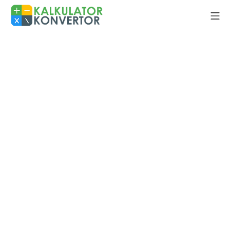
Skip
Mo
to
Kalkulator Konvertor
content