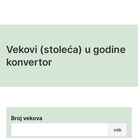
Vekovi (stoleća) u godine
konvertor
Broj vekova
Broj
vek
veko