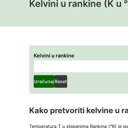
Kelvini u rankine (K u 
Kelvini u rankine
Izračunaj
Reset
Kako pretvoriti kelvine u 
Temperatura T u stepenima Rankina (°R) je je