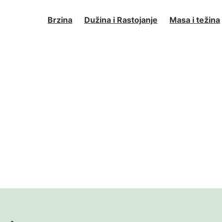
Brzina
Dužina i Rastojanje
Masa i težina