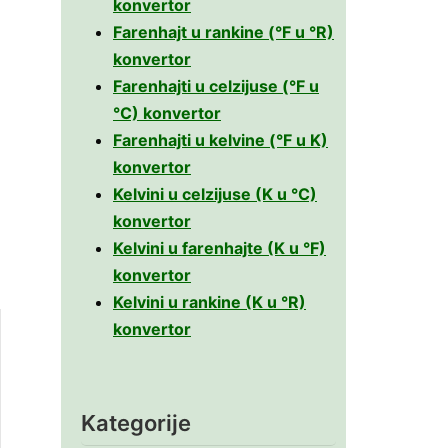
konvertor
Farenhajt u rankine (°F u °R)
konvertor
Farenhajti u celzijuse (°F u
°C) konvertor
Farenhajti u kelvine (°F u K)
konvertor
Kelvini u celzijuse (K u °C)
konvertor
Kelvini u farenhajte (K u °F)
konvertor
Kelvini u rankine (K u °R)
konvertor
Kategorije