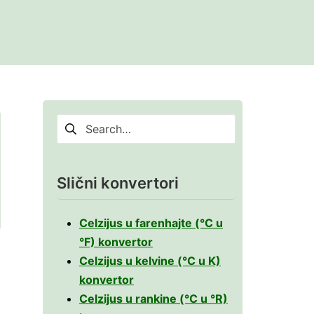
Pretraga
za:
lvini
Slični konvertori
nkine
Celzijus u farenhajte (°C u
°F) konvertor
Celzijus u kelvine (°C u K)
konvertor
Celzijus u rankine (°C u °R)