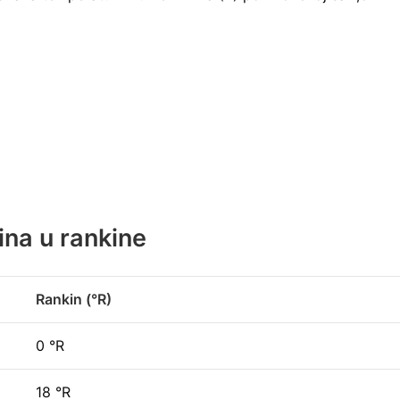
ina u rankine
Rankin (°R)
0 °R
18 °R