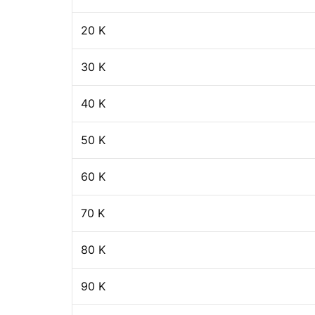
20 K
30 K
40 K
50 K
60 K
70 K
80 K
90 K