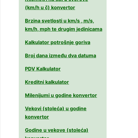
(km/h u č) konvertor
Brzina svetlosti u km/s , m/s,
km/h, mph te drugim jedinicama
Kalkulator potrošnje goriva
Broj dana između dva datuma
PDV Kalkulator
Kreditni kalkulator
Milenijumi u godine konvertor
Vekovi (stoleća) u godine
konvertor
Godine u vekove (stoleća)