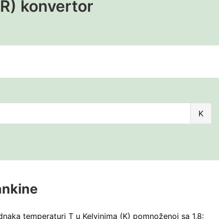
°R) konvertor
Ke
K
u
ra
rankine
dnaka temperaturi T u Kelvinima (K) pomnoženoj sa 1,8: