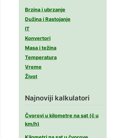
Brzina i ubrzanje
Dužina i Rastojanje
IT
Konvertori
Masa i težina
Temperatura
Vreme
Život
Najnoviji kalkulatori
Čvorovi u kilometre na sat (č u
km/h)
Kilometri na sat u čvorove