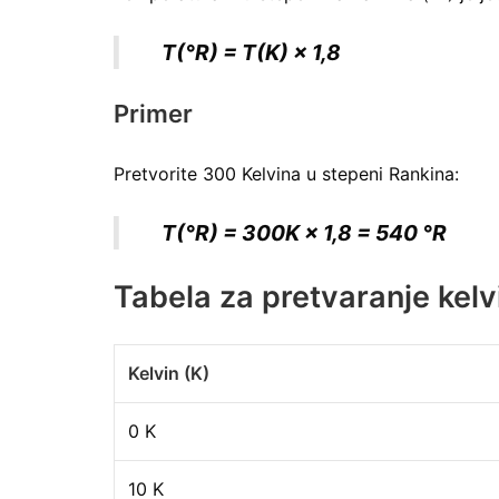
T(°R) = T(K) × 1,8
Primer
Pretvorite 300 Kelvina u stepeni Rankina:
T(°R) = 300K × 1,8 = 540 °R
Tabela za pretvaranje kelv
Kelvin (K)
0 K
10 K