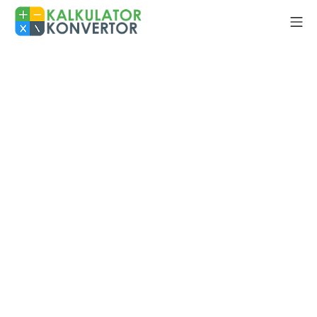
Skip
Mo
to
Kalkulator Konvertor
content