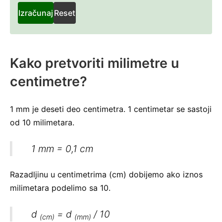
cent
Izračunaj
Reset
Kako pretvoriti milimetre u
centimetre?
1 mm je deseti deo centimetra. 1 centimetar se sastoji
od 10 milimetara.
1 mm = 0,1 cm
Razadljinu u centimetrima (cm) dobijemo ako iznos
milimetara podelimo sa 10.
d
=
d
/ 10
(cm)
(mm)