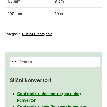
90 mm
9 cm
100 mm
10 cm
Kategorija:
Dužina i Rastojanje
Pretraga
za:
Slični konvertori
Centimetri u decimetre (cm u dm)
konvertor
Centimetri u inče (in u cm) konvertor