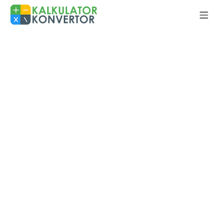
Skip
Mo
to
Kalkulator Konvertor
content