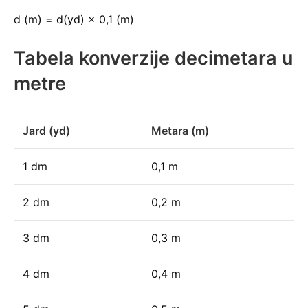
d (m) = d(yd) × 0,1 (m)
Tabela konverzije decimetara u
metre
Jard (yd)
Metara (m)
1 dm
0,1 m
2 dm
0,2 m
3 dm
0,3 m
4 dm
0,4 m