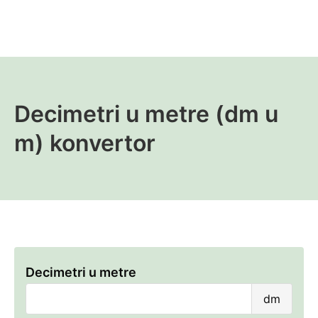
Decimetri u metre (dm u
m) konvertor
Decimetri u metre
Deci
dm
u